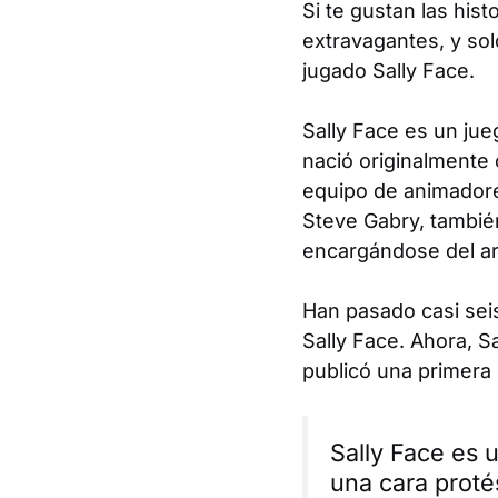
Si te gustan las his
extravagantes, y sol
jugado
Sally Face
.
Sally Face
es un jue
nació originalmente
equipo de animadores
Steve Gabry, tambié
encargándose del arte
Han pasado casi seis
Sally Face
. Ahora,
Sa
publicó una primera 
Sally Face es 
una cara proté