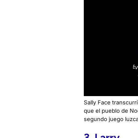
Sally Face
transcurr
que el pueblo de Noc
segundo juego luzca
3. Larry