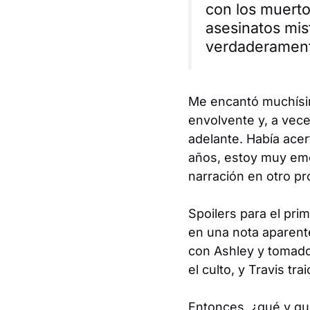
con los muerto
asesinatos mis
verdaderament
Me encantó muchísimo
envolvente y, a vece
adelante. Había acer
años, estoy muy emoc
narración en otro pr
Spoilers para el pri
en una nota aparent
con Ashley y tomado 
el culto, y Travis tr
Entonces, ¿qué y qu