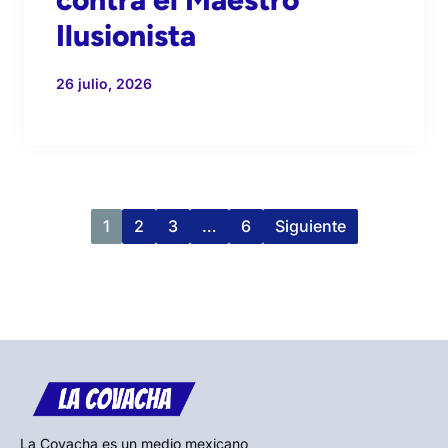
Ilusionista
26 julio, 2026
1
2
3
…
6
Siguiente
La Covacha es un medio mexicano