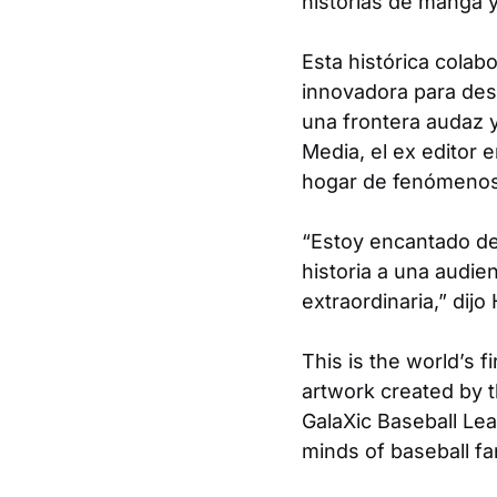
historias de manga 
Esta histórica colab
innovadora para desa
una frontera audaz y 
Media, el ex editor 
hogar de fenómenos
“Estoy encantado de 
historia a una audi
extraordinaria,” dijo
This is the world’s f
artwork created by t
GalaXic Baseball Le
minds of baseball fa