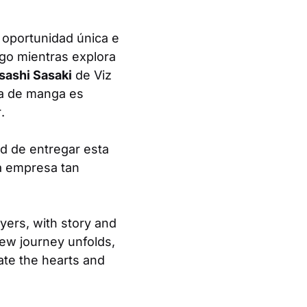
a oportunidad única e
ego mientras explora
sashi Sasaki
de Viz
sta de manga es
r
.
ad de entregar esta
na empresa tan
ayers, with story and
new journey unfolds,
ate the hearts and