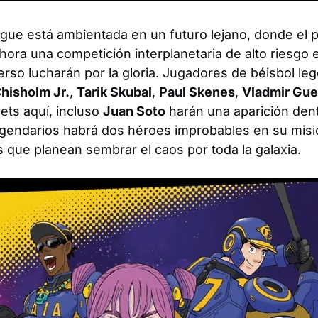
ague
está ambientada en un futuro lejano, donde el 
ora una competición interplanetaria de alto riesgo 
erso lucharán por la gloria. Jugadores de béisbol l
hisholm Jr.
,
Tarik Skubal
,
Paul Skenes
,
Vladmir Gue
ets aquí, incluso
Juan Soto
harán una aparición den
gendarios habrá dos héroes improbables en su misió
s que planean sembrar el caos por toda la galaxia.