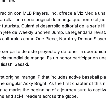
y anime.
oración con MLB Players, Inc. ofrece a Viz Media un
rrollar una serie original de manga que honre al ju
futurista. Guiará el desarrollo editorial de la serie
Hi
en jefe de
Weekly Shonen Jump
. La legendaria revi
 culturales como
One Piece, Naruto
y
Demon Slaye
ser parte de este proyecto y de tener la oportunid
encia mundial de manga. Es un honor participar en u
 Hisashi Sasaki.
irst original manga IP that includes active baseball pl
he singular Acky Bright. As the first chapter of this 
ague
marks the beginning of a journey sure to captiv
ns and sci-fi readers across the globe.