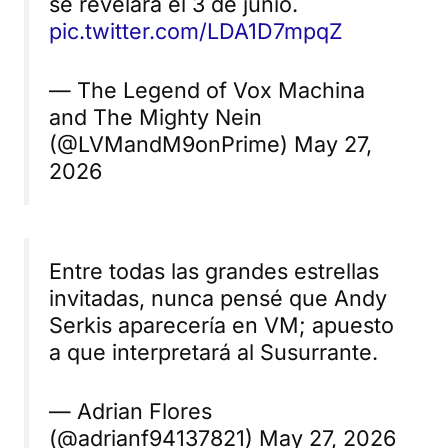
se revelará el 3 de junio.
pic.twitter.com/LDA1D7mpqZ
— The Legend of Vox Machina
and The Mighty Nein
(@LVMandM9onPrime) May 27,
2026
Entre todas las grandes estrellas
invitadas, nunca pensé que Andy
Serkis aparecería en VM; apuesto
a que interpretará al
Susurrante
.
— Adrian Flores
(@adrianf94137821) May 27, 2026