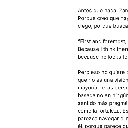
Antes que nada, Zam
Porque creo que hay
ciego, porque busca
“First and foremost,
Because I think there
because he looks for
Pero eso no quiere d
que no es una visió
mayoría de las pers
basada no en ningún
sentido más pragmát
como la fortaleza. Es
parezca navegar el 
él, porque parece q