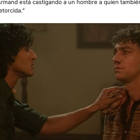
 “Armand está castigando a un hombre a quien tambié
torcida.”