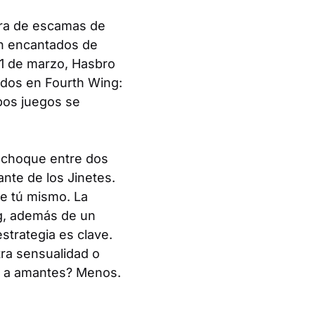
ra de escamas de
án encantados de
31 de marzo, Hasbro
ados en
Fourth Wing
:
bos juegos se
e choque entre dos
nte de los Jinetes.
ge tú mismo. La
g
, además de un
estrategia es clave.
tra sensualidad o
os a amantes? Menos.