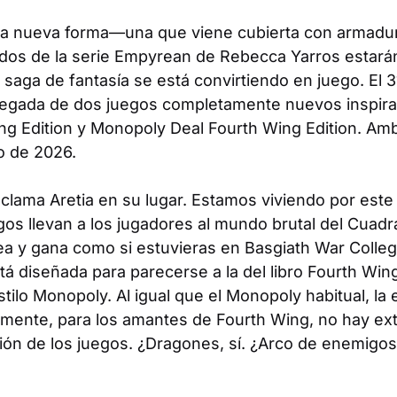
a nueva forma—una que viene cubierta con armadu
ados de la serie Empyrean de Rebecca Yarros estar
 saga de fantasía se está convirtiendo en juego. El 
llegada de dos juegos completamente nuevos inspir
g Edition
y
Monopoly Deal Fourth Wing Edition
. Am
io de 2026.
eclama Aretia en su lugar. Estamos viviendo por est
s llevan a los jugadores al mundo brutal del Cuadra
lea y gana como si estuvieras en Basgiath War Colle
tá diseñada para parecerse a la del libro
Fourth Win
tilo Monopoly. Al igual que el Monopoly habitual, la 
amente, para los amantes de
Fourth Wing
, no hay ex
sión de los juegos. ¿Dragones, sí. ¿Arco de enemig