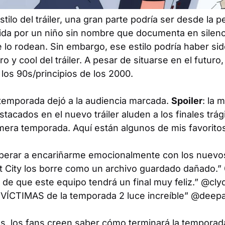
stilo del tráiler, una gran parte podría ser desde la 
da por un niño sin nombre que documenta en silenc
lo rodean. Sin embargo, ese estilo podría haber sido
ro y cool del tráiler. A pesar de situarse en el futuro,
 los 90s/principios de los 2000.
 temporada dejó a la audiencia marcada.
Spoiler
: la 
acados en el nuevo tráiler aluden a los finales trág
mera temporada. Aquí están algunos de mis favorito
erar a encariñarme emocionalmente con los nuevos
t City los borre como un archivo guardado dañado.”
 de que este equipo tendrá un final muy feliz.” @cl
e VÍCTIMAS de la temporada 2 luce increíble” @dee
s, los fans creen saber cómo terminará la temporada