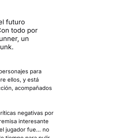
el futuro
Con todo por
unner, un
punk.
personajes para
e ellos, y está
acción, acompañados
ríticas negativas por
premisa interesante
del jugador fue… no
o tiempo para pulir