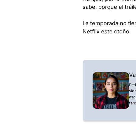
sabe, porque el trái
La temporada no tien
Netflix este otoño.
Va
Per
vid
esc
fan