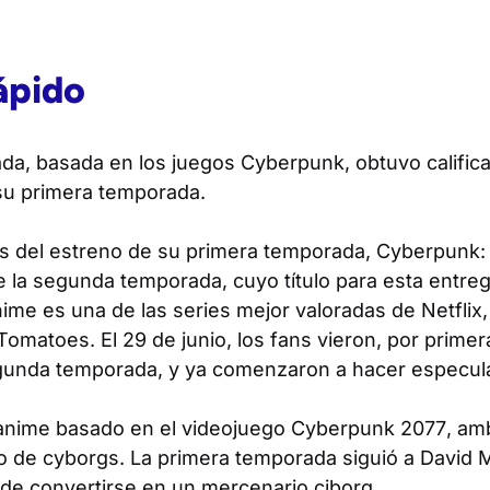
ápido
ada, basada en los juegos
Cyberpunk
, obtuvo califi
 su primera temporada.
s del estreno de su primera temporada,
Cyberpunk:
de la segunda temporada, cuyo título para esta entre
anime es una de las series mejor valoradas de Netfli
omatoes. El 29 de junio, los fans vieron, por primer
gunda temporada, y ya comenzaron a hacer especul
anime basado en el videojuego
Cyberpunk 2077
, am
o de cyborgs. La primera temporada siguió a David M
 de convertirse en un mercenario ciborg.