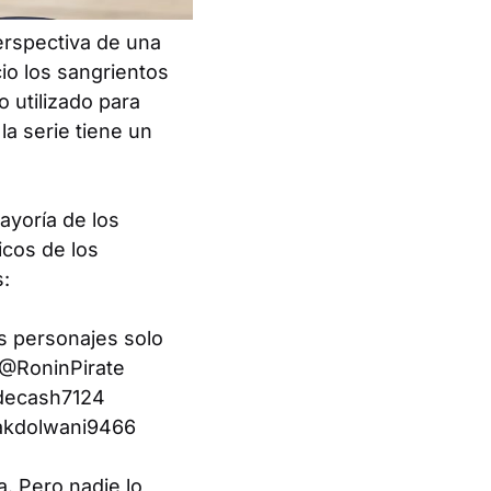
perspectiva de una
io los sangrientos
 utilizado para
 la serie tiene un
mayoría de los
icos de los
s:
 personajes solo
 @RoninPirate
ydecash7124
pakdolwani9466
. Pero nadie lo