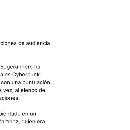
caciones de audiencia
 Edgerunners
ha
ga es
Cyberpunk:
x, con una puntuación
a vez, al elenco de
aciones.
bientado en un
artínez, quien era