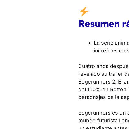
Resumen r
La serie anim
increíbles en
Cuatro años despué
revelado su tráiler 
Edgerunners 2
. El 
del 100% en Rotten T
personajes de la se
Edgerunners
es un 
mundo futurista llen
un estudiante antes