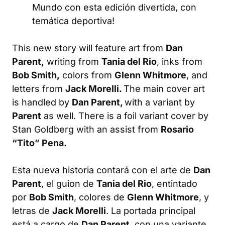
Mundo con esta edición divertida, con
temática deportiva!
This new story will feature art from
Dan
Parent,
writing from
Tania del Rio
, inks from
Bob Smith,
colors from
Glenn Whitmore
, and
letters from
Jack Morelli.
The main cover art
is handled by
Dan Parent,
with a variant by
Parent
as well. There is a foil variant cover by
Stan Goldberg with an assist from
Rosario
“Tito” Pena.
Esta nueva historia contará con el arte de
Dan
Parent
, el guion de
Tania del Rio
, entintado
por
Bob Smith
, colores de
Glenn Whitmore
, y
letras de
Jack Morelli
. La portada principal
está a cargo de
Dan Parent
, con una variante