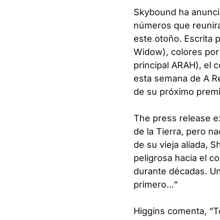
Skybound ha anunc
números que reunirá
este otoño. Escrita 
Widow
), colores po
principal
ARAH
), el 
esta semana de
A R
de su próximo premi
The press release ex
de la Tierra, pero n
de su vieja aliada, 
peligrosa hacia el co
durante décadas. Un
primero…”
Higgins comenta, “
T