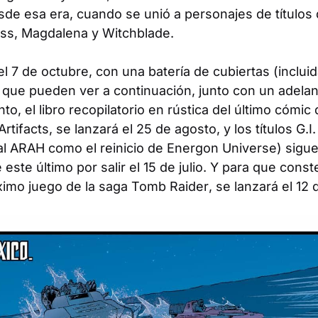
sde esa era, cuando se unió a personajes de títul
ss
,
Magdalena
y
Witchblade
.
el 7 de octubre, con una batería de cubiertas (inclui
 que pueden ver a continuación, junto con un adelan
nto, el libro recopilatorio en rústica del último cómi
rtifacts
, se lanzará el 25 de agosto, y los títulos
G.I
al
ARAH
como el reinicio de Energon Universe) sigue
este último por salir el 15 de julio. Y para que const
óximo juego de la saga
Tomb Raider
, se lanzará el 12