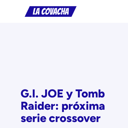
Saltar
al
contenido
G.I. JOE y Tomb
Raider: próxima
serie crossover