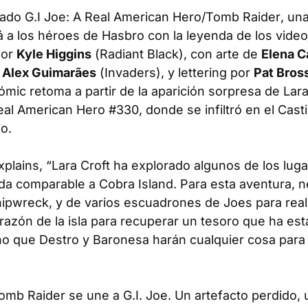
iado
G.I Joe: A Real American Hero
/
Tomb Raider
, un
 a los héroes de Hasbro con la leyenda de los video
por
Kyle Higgins
(
Radiant Black
), con arte de
Elena 
r
Alex Guimarães
(
Invaders
), y lettering por
Pat Bros
cómic retoma a partir de la aparición sorpresa de Lara
eal American Hero
#330, donde se infiltró en el Cast
o.
plains, “Lara Croft ha explorado algunos de los lug
ada comparable a Cobra Island. Para esta aventura, n
Shipwreck, y de varios escuadrones de Joes para rea
razón de la isla para recuperar un tesoro que ha esta
o que Destro y Baronesa harán cualquier cosa para
omb Raider
se une a
G.I. Joe
. Un artefacto perdido,