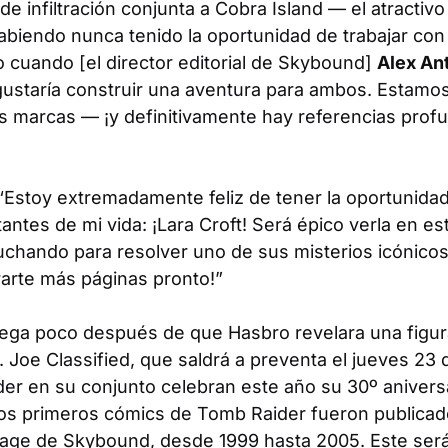
e infiltración conjunta a Cobra Island — el atractivo 
abiendo nunca tenido la oportunidad de trabajar con
uando [el director editorial de Skybound]
Alex An
ustaría construir una aventura para ambos. Estamo
s marcas — ¡y definitivamente hay referencias profu
Estoy extremadamente feliz de tener la oportunidad
antes de mi vida: ¡Lara Croft! Será épico verla en est
luchando para resolver uno de sus misterios icónicos
arte más páginas pronto!”
 llega poco después de que Hasbro revelara una figur
I. Joe Classified
, que saldrá a preventa el jueves 23 de
der
en su conjunto celebran este año su 30º aniversar
los primeros cómics de
Tomb Raider
fueron publicad
age de Skybound, desde 1999 hasta 2005. Este será