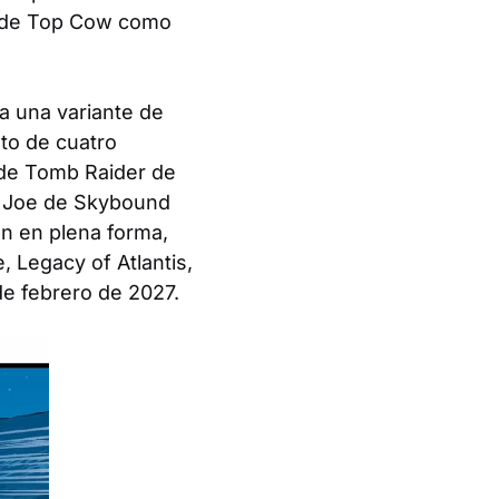
os de Top Cow como
da una variante de
to de cuatro
c de Tomb Raider de
. Joe
de Skybound
n en plena forma,
e,
Legacy of Atlantis
,
 de febrero de 2027.