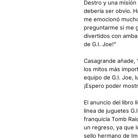
Destro y una misión d
debería ser obvio. H
me emocionó mucho c
preguntarme si me g
divertidos con amba
de
G.I. Joe
!”
Casagrande añade, “
los mitos más import
equipo de G.I. Joe, 
¡Espero poder mostr
El anuncio del libro
línea de juguetes
G.
franquicia
Tomb Rai
un regreso, ya que 
sello hermano de Im