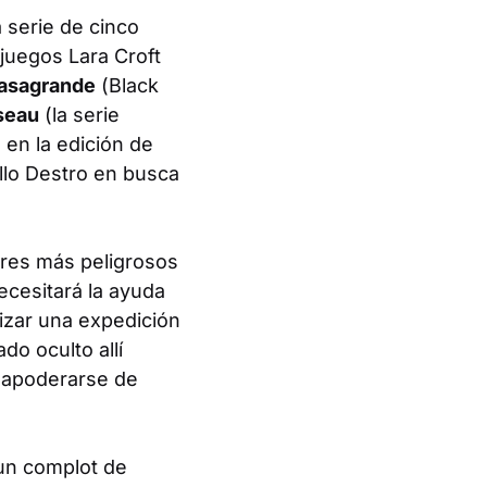
a serie de cinco
juegos Lara Croft
Casagrande
(
Black
seau
(la serie
 en la edición de
illo Destro en busca
ares más peligrosos
ecesitará la ayuda
lizar una expedición
do oculto allí
 apoderarse de
 un complot de