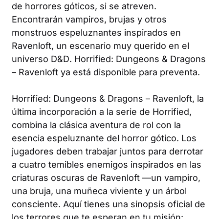
de horrores góticos, si se atreven.
Encontrarán vampiros, brujas y otros
monstruos espeluznantes inspirados en
Ravenloft, un escenario muy querido en el
universo
D&D
.
Horrified
:
Dungeons & Dragons
–
Ravenloft
ya está disponible para preventa.
Horrified
:
Dungeons & Dragons
–
Ravenloft
, la
última incorporación a la serie de Horrified,
combina la clásica aventura de rol con la
esencia espeluznante del horror gótico. Los
jugadores deben trabajar juntos para derrotar
a cuatro temibles enemigos inspirados en las
criaturas oscuras de Ravenloft —un vampiro,
una bruja, una muñeca viviente y un árbol
consciente. Aquí tienes una sinopsis oficial de
los terrores que te esperan en tu misión: