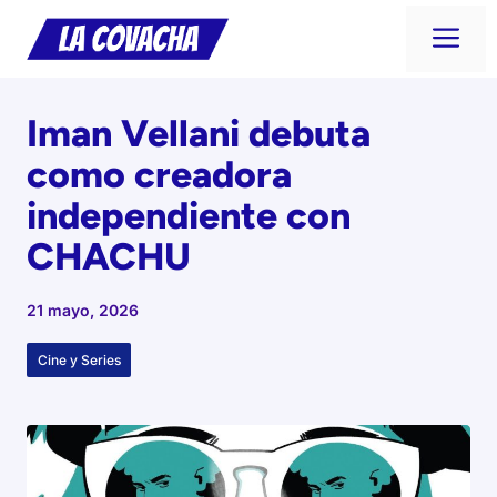
Saltar
Me
al
contenido
Iman Vellani debuta
como creadora
independiente con
CHACHU
21 mayo, 2026
Cine y Series