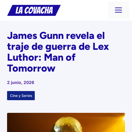
Saltar
Me
al
contenido
James Gunn revela el
traje de guerra de Lex
Luthor: Man of
Tomorrow
2 junio, 2026
Cine y Series