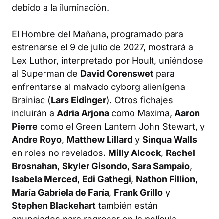
debido a la iluminación.
El Hombre del Mañana
, programado para
estrenarse el 9 de julio de 2027, mostrará a
Lex Luthor, interpretado por Hoult, uniéndose
al Superman de
David Corenswet
para
enfrentarse al malvado cyborg alienígena
Brainiac (
Lars Eidinger
). Otros fichajes
incluirán a
Adria Arjona
como Maxima,
Aaron
Pierre
como el Green Lantern John Stewart, y
Andre Royo
,
Matthew Lillard
y
Sinqua Walls
en roles no revelados.
Milly Alcock
,
Rachel
Brosnahan
,
Skyler Gisondo
,
Sara Sampaio
,
Isabela Merced
,
Edi Gathegi
,
Nathon Fillion
,
María Gabriela de Faría
,
Frank Grillo
y
Stephen Blackehart
también están
anunciados para regresar en la película.