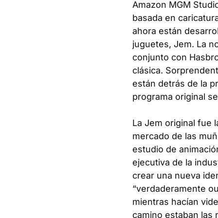
Amazon MGM Studios 
basada en caricatura
ahora están desarrol
juguetes,
Jem
. La n
conjunto con Hasbro,
clásica. Sorprenden
están detrás de la p
programa original s
La Jem original fue 
mercado de las muñe
estudio de animación
ejecutiva de la indu
crear una nueva ide
“verdaderamente ou
mientras hacían vide
camino estaban las r