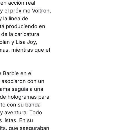
en acción real
y el próximo
Voltron
,
 la línea de
stá produciendo en
de la caricatura
lan y Lisa Joy,
amas
, mientras que el
 Barbie en el
 asociaron con un
rama seguía a una
ía de hologramas para
nto con su banda
y aventura. Todo
 listas. En su
fits, que aseguraban