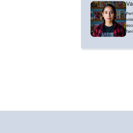
Va
Per
vid
esc
fan