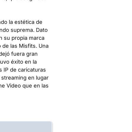
o la estética de
ando suprema. Dato
n su propia marca
de las Misfits. Una
 dejó fuera gran
uvo éxito en la
s IP de caricaturas
n streaming en lugar
me Video que en las