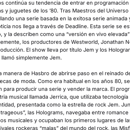
continúa su tendencia de entrar en programación 
s y juguetes de los ’80. Tras
Maestros del Universo
lando una serie basada en la exitosa serie animada y
oticia nos llega a través de
Deadline
. Esta serie se e
 y la describen como una “versión en vivo elevada” 
temente, los productores de
Westworld
, Jonathan No
roducción. El show lleva por título
Jem y los Hologr
e llamó simplemente
Jem
.
la manera de Hasbro de abrirse paso en el reinado de
cas de moda. Como era habitual en los años 80, se
 para producir una serie y vender la marca. El prog
stria musical llamada Jerrica, que utilizaba tecnolog
ntidad, presentada como la estrella de rock Jem. Ju
trageous”, las Holograms, navegaba entre romance 
os musicales y ocupaban los primeros lugares de las
ivales rockeras “malas” del mundo del rock, las Mis