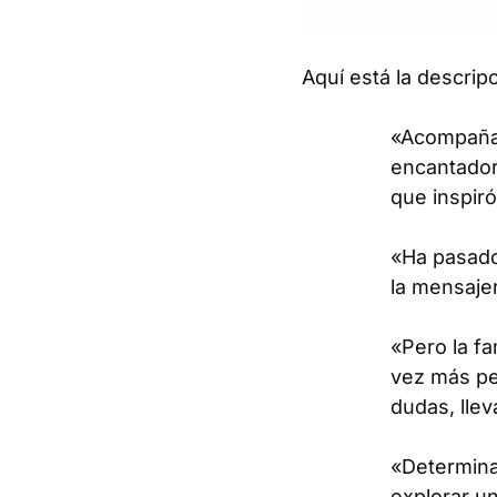
Aquí está la descripc
«Acompaña a
encantador
que inspiró
«Ha pasado
la mensaje
«Pero la fa
vez más pe
dudas, llev
«Determinad
explorar u