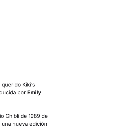
el querido
Kiki’s
aducida por
Emily
io Ghibli de 1989 de
de una nueva edición