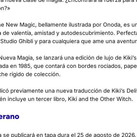
ón?»
the New Magic
, bellamente ilustrada por Onoda, es un
 de valentía, amistad y autodescubrimiento. Perfecta
 Studio Ghibli y para cualquiera que ame una aventu
a Nueva Magia
, se lanzará una edición de lujo de
Kiki’
cada en 1985, que contará con bordes rociados, pap
he rígido de colección.
licó previamente una nueva traducción de
Kiki’s Del
én incluye un tercer libro,
Kiki and the Other Witch
.
verano
a
se publicará en tapa dura el 25 de agosto de 2026.