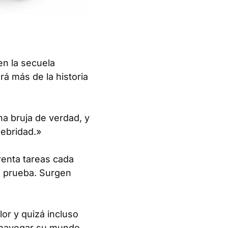
 en la secuela
á más de la historia
a bruja de verdad, y
lebridad.»
renta tareas cada
a prueba. Surgen
or y quizá incluso
a navegar su mundo