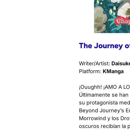
The Journey of
Writer/Artist:
Daisuke
Platform:
KManga
¡Ouughh! ¡AMO A LO
Últimamente se han 
su protagonista medi
Beyond Journey’s E
Morrowind y los Dro
oscuros recibían la 