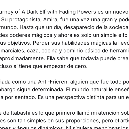
urney of A Dark Elf with Fading Powers
es un nuevo 
. Su protagonista, Amira, fue una vez una gran y po
 mundo. Hasta que un día, desapareció de la socieda
des poderes mágicos y ahora es solo un simple elfo
us objetivos. Perder sus habilidades mágicas la llev
 marciales, caza, cocina y dominio básico de herram
aproximadamente. Ella sabe que todavía puede crea
ncluso si tiene que empezar de cero.
eñada como una Anti-Frieren, alguien que fue todo 
bargo sigue determinada. El mundo natural le enseña
a por sentado. Es una perspectiva distinta para un e
e de Itabashi es lo que primero llamó mi atención sob
s son tan simples en sus proporciones, pero el artis
nes y ángulos dinámicos. Ni siquiera mencionar los