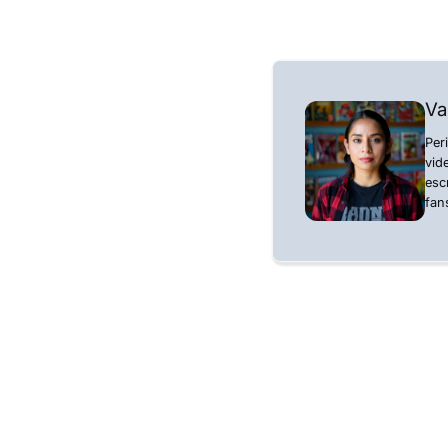
Va
Per
vid
esc
fan