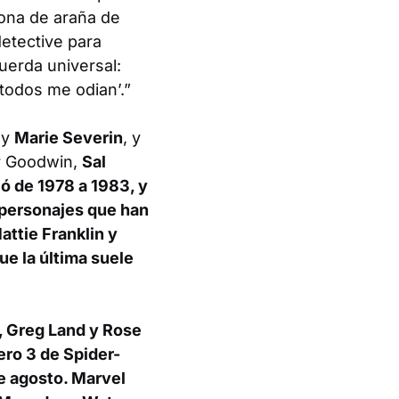
ona de araña de
etective para
uerda universal:
todos me odian’.”
y
Marie Severin
, y
or Goodwin,
Sal
ló de 1978 a 1983, y
 personajes que han
attie Franklin y
ue la última suele
,
Greg Land
y
Rose
mero 3 de
Spider-
de agosto. Marvel