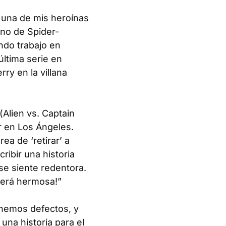
 una de mis heroínas
eno de Spider-
ndo trabajo en
última serie en
ry en la villana
(
Alien vs. Captain
r en Los Ángeles.
rea de ‘retirar’ a
ribir una historia
se siente redentora.
 será hermosa!”
enemos defectos, y
 una historia para el