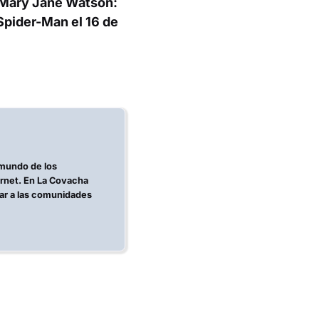
Mary Jane Watson:
Spider-Man
el 16 de
 mundo de los
ernet. En La Covacha
ar a las comunidades