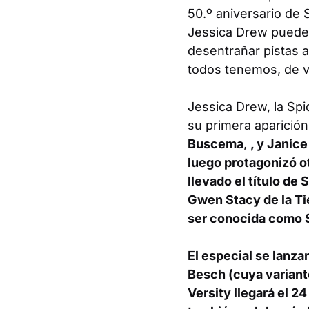
50.º aniversario de
Jessica Drew puede a
desentrañar pistas a
todos tenemos, de v
Jessica Drew, la Sp
su primera aparició
Buscema
,
, y
Janice
luego protagonizó o
llevado el título de
Gwen Stacy de la Tie
ser conocida como 
El especial se lanza
Besch
(cuya variant
Versity
llegará el 24