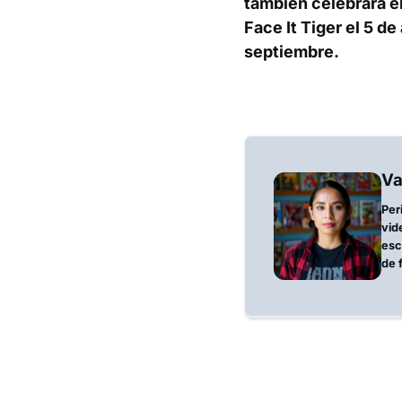
también celebrará el
Face It Tiger
el 5 de
septiembre.
Va
Per
vid
esc
de 