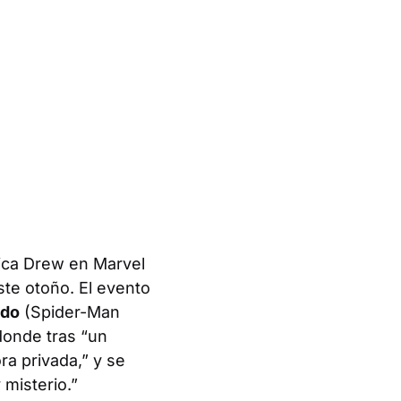
sica Drew en Marvel
te otoño. El evento
rdo
(Spider-Man
donde tras “un
ra privada,” y se
 misterio.”