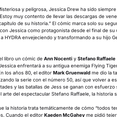
isteriosa y peligrosa, Jessica Drew ha sido siempre
. Estoy muy contento de llevar las descargas de ven
pítulo de su historia.” El cómic marca solo su segu
 con Jessica como protagonista desde el final de su 
 a HYDRA envejeciendo y transformando a su hijo Ger
el libro un cómic de
Ann Nocenti
y
Stefano Raffaele
 Jessica enfrentará a su antigua enemiga Flying Tige
n los años 80, el editor
Mark Gruenwald
me dio la ta
zando la serie con el número 50, así que volver a esc
tades y las batallas de Jess se ganan con esfuerzo 
l arte del espectacular Stefano Raffaele, la historia
 la historia trata temáticamente de cómo “todos t
os. Cuando el editor
Kaeden McGahey
me pidió tejer