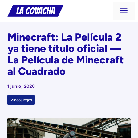
Saltar
Me
al
contenido
Minecraft: La Película 2
ya tiene título oficial —
La Película de Minecraft
al Cuadrado
1 junio, 2026
Videojuegos