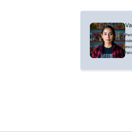
Va
Per
vid
esc
fan