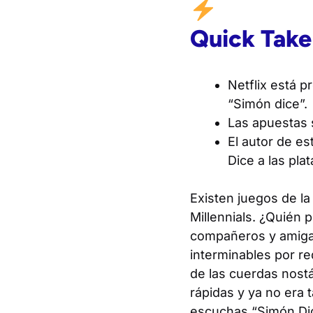
Quick Take
Netflix está p
“Simón dice”.
Las apuestas 
El autor de es
Dice a las pla
Existen juegos de l
Millennials. ¿Quién 
compañeros y amigas
interminables por re
de las cuerdas nost
rápidas y ya no era t
escuchas “Simón Dic