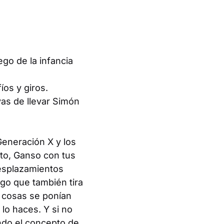
go de la infancia
os y giros.
vas de llevar Simón
Generación X y los
ato, Ganso con tus
desplazamientos
ego que también tira
s cosas se ponían
 lo haces. Y si no
ndo el concepto de