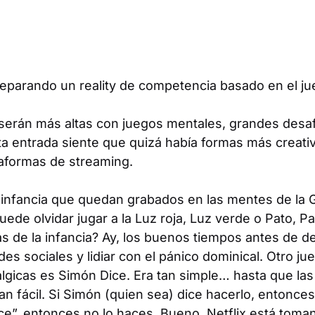
reparando un reality de competencia basado en el jue
serán más altas con juegos mentales, grandes desafí
ta entrada siente que quizá había formas más creati
taformas de streaming.
a infancia que quedan grabados en las mentes de la 
puede olvidar jugar a la Luz roja, Luz verde o Pato, P
 de la infancia? Ay, los buenos tiempos antes de 
des sociales y lidiar con el pánico dominical. Otro ju
álgicas es Simón Dice. Era tan simple… hasta que la
an fácil. Si Simón (quien sea) dice hacerlo, entonces
e”, entonces no lo haces. Bueno, Netflix está toma