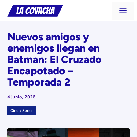
Saltar
Me
al
contenido
Nuevos amigos y
enemigos llegan en
Batman: El Cruzado
Encapotado –
Temporada 2
4 junio, 2026
Cine y Series