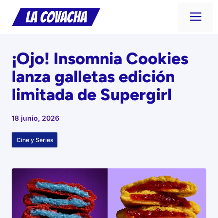
Saltar
Me
al
contenido
¡Ojo! Insomnia Cookies
lanza galletas edición
limitada de Supergirl
18 junio, 2026
Cine y Series