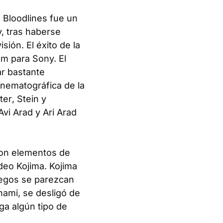
 Bloodlines fue un
y, tras haberse
ión. El éxito de la
om para Sony. El
ar bastante
inematográfica de la
ter
, Stein y
vi Arad y Ari Arad
con elementos de
deo Kojima. Kojima
uegos se parezcan
nami, se desligó de
ga algún tipo de