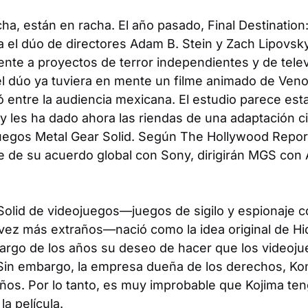
a, están en racha. El año pasado, Final Destination:
a el dúo de directores Adam B. Stein y Zach Lipovsk
nte a proyectos de terror independientes y de televis
 el dúo ya tuviera en mente un filme animado de Ven
 entre la audiencia mexicana. El estudio parece est
 y les ha dado ahora las riendas de una adaptación c
juegos Metal Gear Solid. Según
The Hollywood Repor
e de su acuerdo global con Sony, dirigirán
MGS
con A
Solid
de videojuegos—juegos de sigilo y espionaje 
 vez más extraños—nació como la idea original de Hi
 largo de los años su deseo de hacer que los videoj
. Sin embargo, la empresa dueña de los derechos, Ko
ños. Por lo tanto, es muy improbable que Kojima ten
la película.