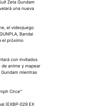
Suit Zeta Gundam
velará una nueva
e, el videojuego
de GUNPLA, Bandai
 el próximo
ntará con invitados
ie de anime y mapear
e
Gundam
mientras
ymph Circe”
nal (EXBP-029 EX