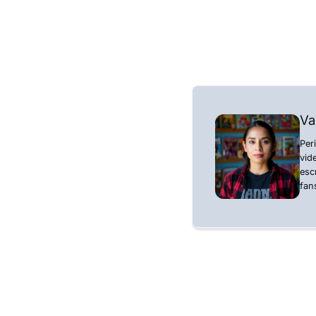
Va
Per
vid
esc
fan