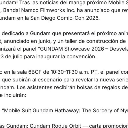
Gundam
! Tras las noticias del manga próximo
Mobile 
, Bandai Namco Filmworks Inc. ha anunciado que re
undam
en la San Diego Comic-Con 2026.
 dedicado a
Gundam
que presentará el próximo anim
t
, anunciado en junio, y un taller de construcción 
nizará el panel “GUNDAM Showcase 2026 – Desvela
 de julio para inaugurar la convención.
o en la sala 6BCF de 10:30-11:30 a.m. PT, el panel co
 que subirán al escenario para revelar la nueva ser
undam
. Los asistentes recibirán bolsas de regalos d
 incluirán:
e “Mobile Suit Gundam Hathaway: The Sorcery of N
tas Gundam:
Gundam Rogue Orbit
— carta promocio