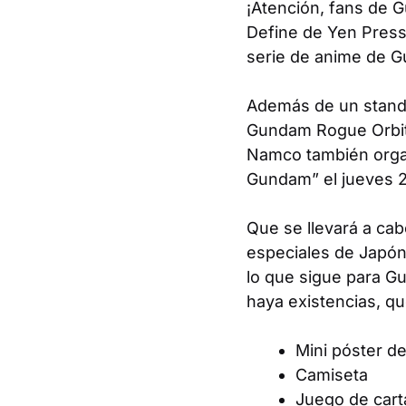
¡Atención,
fans de 
Define
de Yen Press
serie de anime de
G
Además de un stand
Gundam Rogue Orbi
Namco también orga
Gundam” el jueves 23
Que se llevará a cab
especiales de Japón
lo que sigue para
G
haya existencias, que
Mini póster d
Camiseta
Juego de car