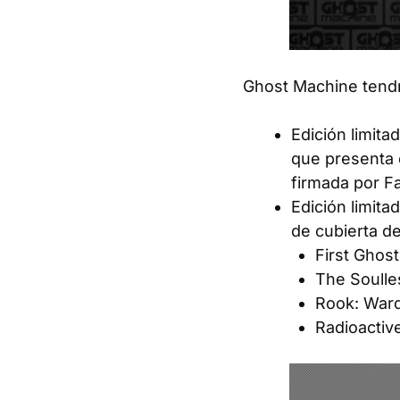
Ghost Machine tendr
Edición limita
que presenta e
firmada por Fa
Edición limita
de cubierta d
First Ghost
The Soulle
Rook: Ward
Radioactiv