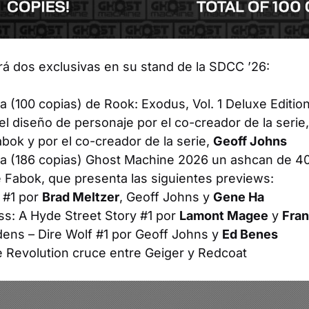
á dos exclusivas en su stand de la SDCC ’26:
da (100 copias) de
Rook: Exodus, Vol. 1 Deluxe Editio
l diseño de personaje por el co-creador de la serie
bok y por el co-creador de la serie,
Geoff Johns
da (186 copias) Ghost
Machine 2026
un ashcan de 40
e Fabok, que presenta las siguientes previews:
#1 por
Brad Meltzer
, Geoff Johns y
Gene Ha
ss: A Hyde Street Story
#1 por
Lamont Magee
y
Fran
ens – Dire Wolf
#1 por Geoff Johns y
Ed Benes
e Revolution
cruce entre
Geiger
y
Redcoat