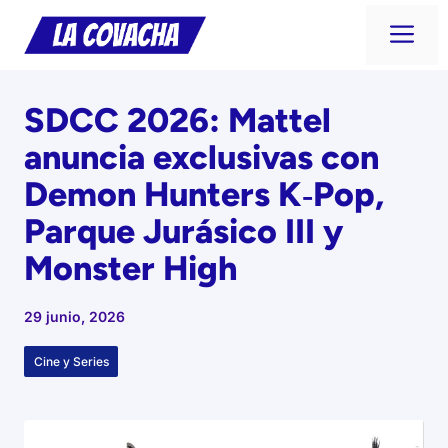
Saltar
Me
al
contenido
SDCC 2026: Mattel
anuncia exclusivas con
Demon Hunters K‑Pop,
Parque Jurásico III y
Monster High
29 junio, 2026
Cine y Series