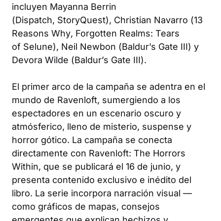
incluyen Mayanna Berrin
(
Dispatch
,
StoryQuest
), Christian Navarro (
13
Reasons Why
,
Forgotten Realms: Tears
of Selune
), Neil Newbon (
Baldur’s Gate III
) y
Devora Wilde (
Baldur’s Gate III
).
El primer arco de la campaña se adentra en el
mundo de Ravenloft, sumergiendo a los
espectadores en un escenario oscuro y
atmósferico, lleno de misterio, suspense y
horror gótico. La campaña se conecta
directamente con
Ravenloft: The Horrors
Within
, que se publicará el 16 de junio, y
presenta contenido exclusivo e inédito del
libro. La serie incorpora narración visual —
como gráficos de mapas, consejos
emergentes que explican hechizos y