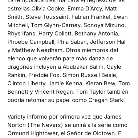
La temporada tres marcará el regreso de las
estrellas Olivia Cooke, Emma D’Arcy, Matt
Smith, Steve Toussaint, Fabien Frankel, Ewan
Mitchell, Tom Glynn-Carney, Sonoya Mizuno,
Rhys Ifans, Harry Collett, Bethany Antonia,
Phoebe Campbell, Phia Saban, Jefferson Hall
y Matthew Needham. Otros miembros del
elenco que volverán para más danza de
dragones incluyen a Abubakar Salim, Gayle
Rankin, Freddie Fox, Simon Russell Beale,
Clinton Liberty, Jamie Kenna, Kieran Bew, Tom
Bennett y Vincent Regan. Tom Taylor también
podría retomar su papel como Cregan Stark.
Variety
informó por primera vez que James
Norton (
The Nevers
) se unirá a la serie como
Ormund Hightower, el Señor de Oldtown. El