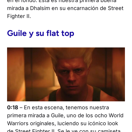
en el fondo. Esta es nuestra primera buena
mirada a Dhalsim en su encarnación de
Street
Fighter II
.
Guile y su flat top
0:18
– En esta escena, tenemos nuestra
primera mirada a Guile, uno de los ocho World
Warriors originales, luciendo su icónico look
de
Street Fighter II
. Se le ve con su camiseta