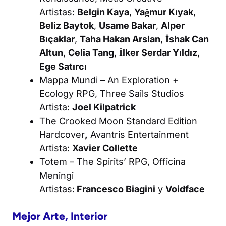
Artistas:
Belgin Kaya
,
Yağmur Kıyak
,
Beliz Baytok
,
Usame Bakar
,
Alper
Bıçaklar
,
Taha Hakan Arslan
,
İshak Can
Altun
,
Celia Tang
,
İlker Serdar Yıldız
,
Ege Satırcı
Mappa Mundi – An Exploration +
Ecology RPG
, Three Sails Studios
Artista:
Joel Kilpatrick
The Crooked Moon Standard Edition
Hardcover
,
Avantris Entertainment
Artista:
Xavier Collette
Totem – The Spirits’ RPG
, Officina
Meningi
Artistas:
Francesco Biagini
y
Voidface
Mejor Arte, Interior