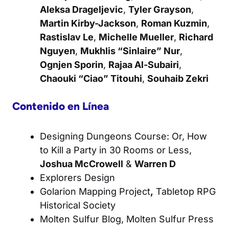
Aleksa Drageljevic
,
Tyler Grayson
,
Martin Kirby-Jackson
,
Roman Kuzmin
,
Rastislav Le
,
Michelle Mueller
,
Richard
Nguyen
,
Mukhlis “Sinlaire” Nur
,
Ognjen Sporin
,
Rajaa Al-Subairi
,
Chaouki “Ciao” Titouhi
,
Souhaib Zekri
Contenido en Línea
Designing Dungeons Course: Or, How
to Kill a Party in 30 Rooms or Less
,
Joshua McCrowell
&
Warren D
Explorers Design
Golarion Mapping Project
,
Tabletop RPG
Historical Society
Molten Sulfur Blog
, Molten Sulfur Press