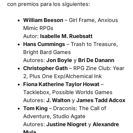
con premios para los siguientes:
William Beeson
–
Girl Frame
, Anxious
Mimic RPGs
Autor:
Isabelle M. Ruebsatt
Hans Cummings
–
Trash to Treasure
,
Bright Bard Games
Autores:
Jon Boyle
y
Bri De Danann
Christopher Gath
–
RPG Zine Club: Year
2
, Plus One Exp/Alchemical Ink
Fiona Katherine Taylor Howat
–
Tacklebox
, Possible Worlds Games
Autores:
J. Walton
y
James Tadd Adcox
Tom King
–
Draconis: The Call of
Adventure
, Studio Agate
Autores:
Justine Niogret
y
Alexandre
Mula