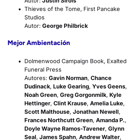
Autor:
Justin Sirois
Thieves of the Tome
, First Pancake
Studios
Autor:
George Philbrick
Mejor Ambientación
Dolmenwood Campaign Book
, Exalted
Funeral Press
Autores:
Gavin Norman
,
Chance
Dudinack
,
Luke Gearing
,
Yves Geens
,
Noah Green
,
Greg Gorgonmilk
,
Kyle
Hettinger
,
Clint Krause
,
Amelia Luke
,
Scott Malthouse
,
Jonathan Newell
,
Frances Northcutt Green
,
Amanda P.
,
Doyle Wayne Ramos-Tavener
,
Glynn
Seal
,
James Spahn
,
Andrew Walter
,