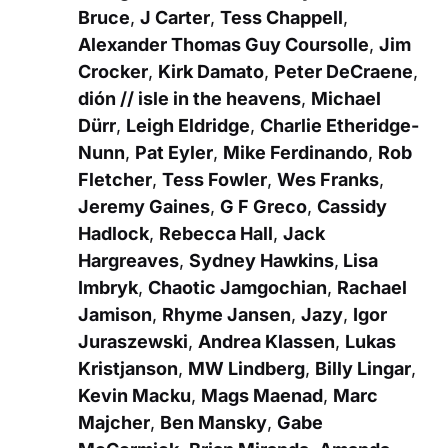
Bruce
,
J Carter
,
Tess Chappell
,
Alexander Thomas Guy Coursolle
,
Jim
Crocker
,
Kirk Damato
,
Peter DeCraene
,
dión // isle in the heavens
,
Michael
Dürr
,
Leigh Eldridge
,
Charlie Etheridge-
Nunn
,
Pat Eyler
,
Mike Ferdinando
,
Rob
Fletcher
,
Tess Fowler
,
Wes Franks
,
Jeremy Gaines
,
G F Greco
,
Cassidy
Hadlock
,
Rebecca Hall
,
Jack
Hargreaves
,
Sydney Hawkins
,
Lisa
Imbryk
,
Chaotic Jamgochian
,
Rachael
Jamison
,
Rhyme Jansen
,
Jazy
,
Igor
Juraszewski
,
Andrea Klassen
,
Lukas
Kristjanson
,
MW Lindberg
,
Billy Lingar
,
Kevin Macku
,
Mags Maenad
,
Marc
Majcher
,
Ben Mansky
,
Gabe