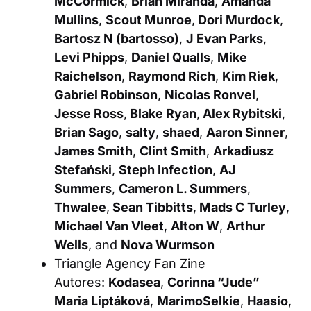
McCormick
,
Brian Miranda
,
Amanda
Mullins
,
Scout Munroe
,
Dori Murdock
,
Bartosz N (bartosso)
,
J Evan Parks
,
Levi Phipps
,
Daniel Qualls
,
Mike
Raichelson
,
Raymond Rich
,
Kim Riek
,
Gabriel Robinson
,
Nicolas Ronvel
,
Jesse Ross
,
Blake Ryan
,
Alex Rybitski
,
Brian Sago
,
salty
,
shaed
,
Aaron Sinner
,
James Smith
,
Clint Smith
,
Arkadiusz
Stefański
,
Steph Infection
,
AJ
Summers
,
Cameron L. Summers
,
Thwalee
,
Sean Tibbitts
,
Mads C Turley
,
Michael Van Vleet
,
Alton W
,
Arthur
Wells
, and
Nova Wurmson
Triangle Agency Fan Zine
Autores:
Kodasea
,
Corinna “Jude”
Maria Liptáková
,
MarimoSelkie
,
Haasio
,