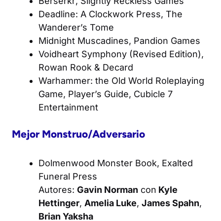
Berserkr
, Slightly Reckless Games
Deadline: A Clockwork Press
, The
Wanderer’s Tome
Midnight Muscadines
, Pandion Games
Voidheart Symphony (Revised Edition)
,
Rowan Rook & Decard
Warhammer: the Old World Roleplaying
Game, Player’s Guide
, Cubicle 7
Entertainment
Mejor Monstruo/Adversario
Dolmenwood Monster Book
, Exalted
Funeral Press
Autores:
Gavin Norman
con
Kyle
Hettinger
,
Amelia Luke
,
James Spahn
,
Brian Yaksha