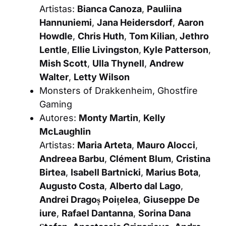
Artistas:
Bianca Canoza
,
Pauliina
Hannuniemi
,
Jana Heidersdorf
,
Aaron
Howdle
,
Chris Huth
,
Tom Kilian
,
Jethro
Lentle
,
Ellie Livingston
,
Kyle Patterson
,
Mish Scott
,
Ulla Thynell
,
Andrew
Walter
,
Letty Wilson
Monsters of Drakkenheim,
Ghostfire
Gaming
Autores:
Monty Martin
,
Kelly
McLaughlin
Artistas:
Maria Arteta
,
Mauro Alocci
,
Andreea Barbu
,
Clément Blum
,
Cristina
Birtea
,
Isabell Bartnicki
,
Marius Bota
,
Augusto Costa
,
Alberto dal Lago
,
Andrei Dragoș Poițelea
,
Giuseppe De
iure
,
Rafael Dantanna
,
Sorina Dana