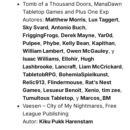
Tomb of a Thousand Doors
, ManaDawn
Tabletop Games and Plus One Exp
Autores:
Matthew Morris
,
Lux Taggert
,
Sky Svard
,
Antonio Buch
,
FriggingFrogs
,
Derek Mayne
,
Yar0d
,
Pulpee
,
Phybe
,
Kelly Bean
,
Kapithan
,
William Lambert
,
Owen McGauley
, y
Isaac Williams
,
Ellohir
,
Hugh
Lashbrooke
,
Lancraft
,
Liam McCrickard
,
TabletobRPG
,
BohemiaSpielkunst
,
Relic913
,
Flindermouse
,
Rat’s Nest
Games
,
Lesueur Benoit
,
Xenio
,
tim zee
,
Tumultous Tabletop
, y
Marcos_BM
Vaesen – City of My Nightmares
, Free
League Publishing
Autor:
Kiku Pukk Harenstam