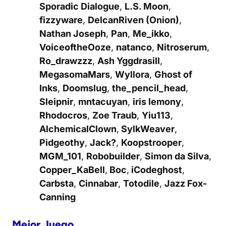
Sporadic Dialogue
,
L.S. Moon
,
fizzyware
,
DelcanRiven (Onion)
,
Nathan Joseph
,
Pan
,
Me_ikko
,
VoiceoftheOoze
,
natanco
,
Nitroserum
,
Ro_drawzzz
,
Ash Yggdrasill
,
MegasomaMars
,
Wyllora
,
Ghost of
Inks
,
Doomslug
,
the_pencil_head
,
Sleipnir
,
mntacuyan
,
iris lemony
,
Rhodocros
,
Zoe Traub
,
Yiu113
,
AlchemicalClown
,
SylkWeaver
,
Pidgeothy
,
Jack?
,
Koopstrooper
,
MGM_101
,
Robobuilder
,
Simon da Silva
,
Copper_KaBell
,
Boc
,
iCodeghost
,
Carbsta
,
Cinnabar
,
Totodile
,
Jazz Fox-
Canning
Mejor Juego