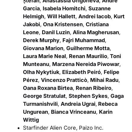
Ştefan
,
Anastassia Grigorieva
,
Andre
Garcia
,
Isabela Homitchi
,
Suzanne
Helmigh
,
Will Hallett
,
Andrei Iacob
,
Kurt
Jakobi
,
Ona Kristensen
,
Cristiana
Leone
,
Danil Luzin
,
Alina Magherusan
,
Derek Murphy
,
Fajri Muhammad
,
Giovana Marion
,
Guilherme Motta
,
Laura Marie Neal
,
Renan Maurilio
,
Toni
Munteanu
,
Marzena Nereida Piwowar
,
Olha Nykytiuk
,
Elizabeth Peiró
,
Felipe
Pérez
,
Vincenzo Pratticò
,
Mihai Radu
,
Oana Roxana Birtea
,
Renan Ribeiro
,
George Stratulat
,
Stephen Sykes
,
Gaga
Turmanishvili
,
Andreia Ugrai
,
Rebeca
Ungurean
,
Bianca Vrinceanu
,
Karin
Wittig
Starfinder Alien Core
, Paizo Inc.