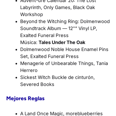
Advent-ure Calendar 20: The Lost
Labyrinth, Only Games, Black Oak
Workshop
Beyond the Witching Ring: Dolmenwood
Soundtrack Album
— 12″” Vinyl LP,
Exalted Funeral Press
Música:
Tales Under The Oak
Dolmenwood Noble House Enamel Pins
Set, Exalted Funeral Press
Menagerie of Unbearable Things
, Tania
Herrero
Sickest Witch
Buckle de cinturón,
Severed Books
Mejores Reglas
A Land Once Magic
, moreblueberries