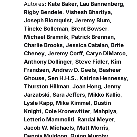
Autores:
Kate Baker
,
Lau Bannenberg
,
Rigby Bendele
,
Vishesh Bhartiya
,
Joseph Blomquist
,
Jeremy Blum
,
Tineke Bolleman
,
Brent Bowser
,
Michael Bramnik
,
Patrick Brennan
,
Charlie Brooks
,
Jessica Catalan
,
Brite
Cheney
,
Jeremy Corff
,
Caryn DiMarco
,
Anthony Dollinger
,
Steve Fidler
,
Kim
Frandsen
,
Andrew D. Geels
,
Basheer
Ghouse
,
Sen H.H.S.
,
Katrina Hennessy
,
Thurston Hillman
,
Joan Hong
,
Jenny
Jarzabski
,
Sara Jeffers
,
Mikko Kallio
,
Lysle Kapp
,
Mike Kimmel
,
Dustin
Knight
,
Cole Kronewitter
,
Mahpiya
,
Letterio Mammoliti
,
Randal Meyer
,
Jacob W. Michaels
,
Matt Morris
,
Dennis Muldoon
,
Quinn Murphy
,