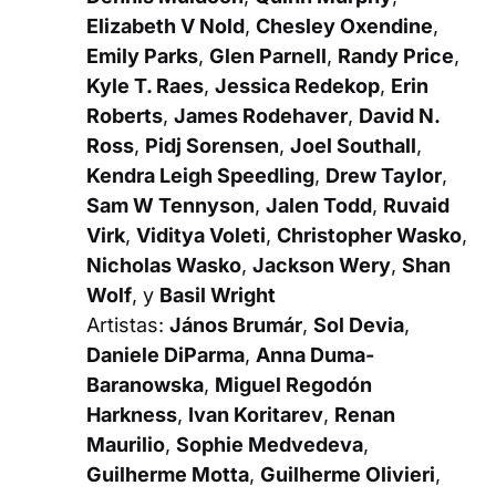
Elizabeth V Nold
,
Chesley Oxendine
,
Emily Parks
,
Glen Parnell
,
Randy Price
,
Kyle T. Raes
,
Jessica Redekop
,
Erin
Roberts
,
James Rodehaver
,
David N.
Ross
,
Pidj Sorensen
,
Joel Southall
,
Kendra Leigh Speedling
,
Drew Taylor
,
Sam W Tennyson
,
Jalen Todd
,
Ruvaid
Virk
,
Viditya Voleti
,
Christopher Wasko
,
Nicholas Wasko
,
Jackson Wery
,
Shan
Wolf
, y
Basil Wright
Artistas:
János Brumár
,
Sol Devia
,
Daniele DiParma
,
Anna Duma-
Baranowska
,
Miguel Regodón
Harkness
,
Ivan Koritarev
,
Renan
Maurilio
,
Sophie Medvedeva
,
Guilherme Motta
,
Guilherme Olivieri
,