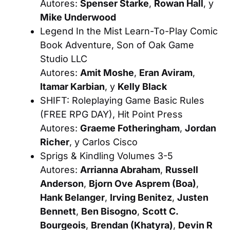
Autores:
Spenser Starke
,
Rowan Hall
, y
Mike Underwood
Legend In the Mist Learn-To-Play Comic
Book Adventure
, Son of Oak Game
Studio LLC
Autores:
Amit Moshe
,
Eran Aviram
,
Itamar Karbian
, y
Kelly Black
SHIFT: Roleplaying Game Basic Rules
(FREE RPG DAY)
, Hit Point Press
Autores:
Graeme Fotheringham
,
Jordan
Richer
, y Carlos Cisco
Sprigs & Kindling Volumes 3-5
Autores:
Arrianna Abraham
,
Russell
Anderson
,
Bjorn Ove Asprem (Boa)
,
Hank Belanger
,
Irving Benitez
,
Justen
Bennett
,
Ben Bisogno
,
Scott C.
Bourgeois
,
Brendan (Khatyra)
,
Devin R