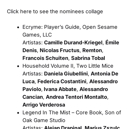
Click here to see the nominees collage
Ecryme: Player’s Guide
, Open Sesame
Games, LLC
Artistas:
Camille Durand-Kriegel
,
Émile
Denis
,
Nicolas Fructus
,
Remton
,
Francois Schuiten
,
Sabrina Tobal
Household Volume II
, Two Little Mice
Artistas:
Daniela Giubellini
,
Antonia De
Luca
,
Federica Costantini
,
Alessandro
Paviolo
,
Ivana Abbate
,
Alessandro
Cancian
,
Andrea Tentori Montalto
,
Arrigo Verderosa
Legend In The Mist – Core Book
, Son of
Oak Game Studio
Artistas:
Alejan Drapinal
,
Marius Zszulc
,