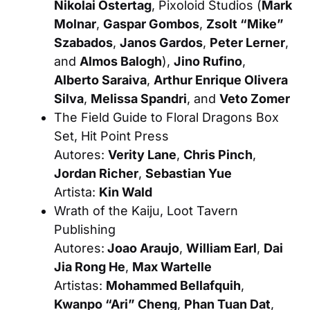
Nikolai Ostertag
, Pixoloid Studios (
Mark
Molnar
,
Gaspar Gombos
,
Zsolt “Mike”
Szabados
,
Janos Gardos
,
Peter Lerner
,
and
Almos Balogh
),
Jino Rufino
,
Alberto Saraiva
,
Arthur Enrique Olivera
Silva
,
Melissa Spandri
, and
Veto Zomer
The Field Guide to Floral Dragons Box
Set
, Hit Point Press
Autores:
Verity Lane
,
Chris Pinch
,
Jordan Richer
,
Sebastian Yue
Artista:
Kin Wald
Wrath of the Kaiju
, Loot Tavern
Publishing
Autores:
Joao Araujo
,
William Earl
,
Dai
Jia Rong He
,
Max Wartelle
Artistas:
Mohammed Bellafquih
,
Kwanpo “Ari” Cheng
,
Phan Tuan Dat
,