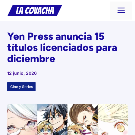
Saltar
Me
al
contenido
Yen Press anuncia 15
títulos licenciados para
diciembre
12 junio, 2026
Cine y Series