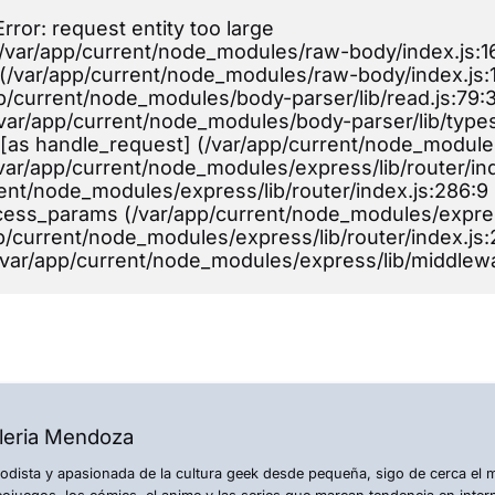
ror: request entity too large
 (/var/app/current/node_modules/raw-body/index.js:1
 (/var/app/current/node_modules/raw-body/index.js:1
app/current/node_modules/body-parser/lib/read.js:79:
(/var/app/current/node_modules/body-parser/lib/types
e [as handle_request] (/var/app/current/node_modules
 (/var/app/current/node_modules/express/lib/router/in
rrent/node_modules/express/lib/router/index.js:286:9
rocess_params (/var/app/current/node_modules/express
app/current/node_modules/express/lib/router/index.js:
 (/var/app/current/node_modules/express/lib/middlewar
leria Mendoza
iodista y apasionada de la cultura geek desde pequeña, sigo de cerca el