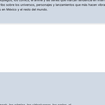
eojuegos, los cómics, el anime y las series que marcan tendencia en inte
ribo sobre los universos, personajes y lanzamientos que más hacen vibr
s en México y el resto del mundo.
k, los cómics, los videojuegos, las series, el