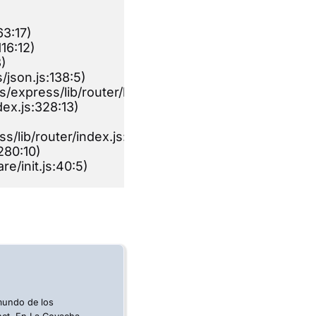
63:17)
16:12)
3)
/json.js:138:5)
/express/lib/router/layer.js:95:5)
dex.js:328:13)
/lib/router/index.js:346:12)
280:10)
e/init.js:40:5)
 mundo de los