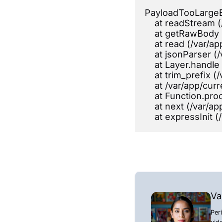
PayloadTooLargeEr
    at readStream
    at getRawBody
    at read (/var/
    at jsonParser 
    at Layer.handl
    at trim_prefix
    at /var/app/cu
    at Function.p
    at next (/var/
    at expressInit
Va
Per