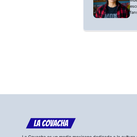
vid
esc
fan
La Covacha es un medio mexicano dedicado a la cultura gee