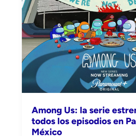
Among Us: la serie estren
todos los episodios en 
México