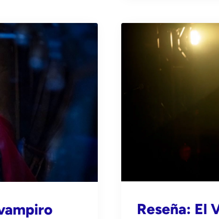
Reseña: El 
 vampiro