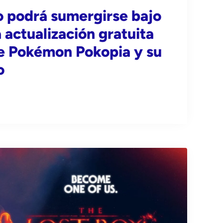
to podrá sumergirse bajo
a actualización gratuita
e Pokémon Pokopia y su
o