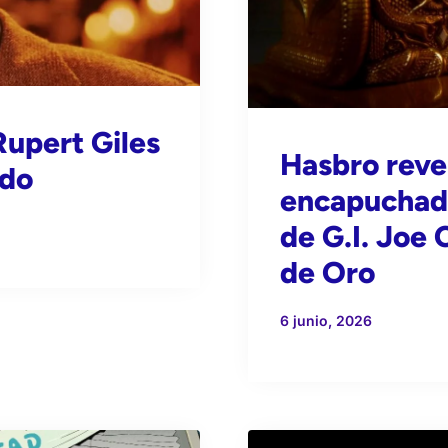
upert Giles
Hasbro revel
ado
encapuchad
de G.I. Joe 
de Oro
6 junio, 2026