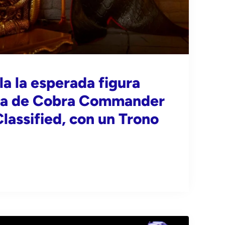
a la esperada figura
a de Cobra Commander
Classified, con un Trono