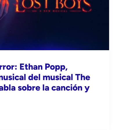
rror: Ethan Popp,
musical del musical The
abla sobre la canción y