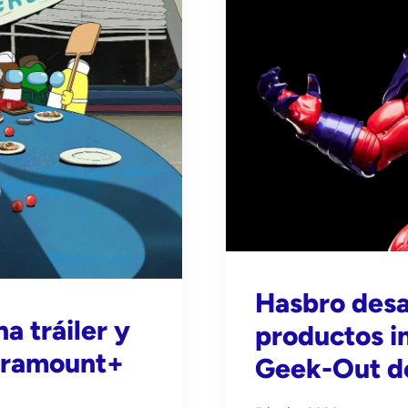
Hasbro desa
a tráiler y
productos i
Paramount+
Geek-Out d